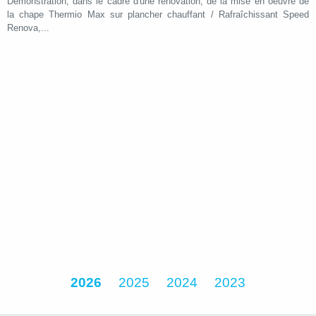
Démonstration, dans le cadre d'une rénovation, de la mise en oeuvre de
la chape Thermio Max sur plancher chauffant / Rafraîchissant Speed
Renova,...
2026
2025
2024
2023