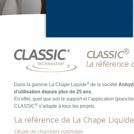
®
CLASSIC
La référence 
®
Dans la gamme La Chape Liquide
de la société
Anhydr
d’utilisation depuis plus de 25 ans
.
En effet, quel que soit le support et l’application (planch
®
CLASSIC
s’adapte à tous les projets.
La référence de La Chape Liquide
Délais de chantiers optimisés