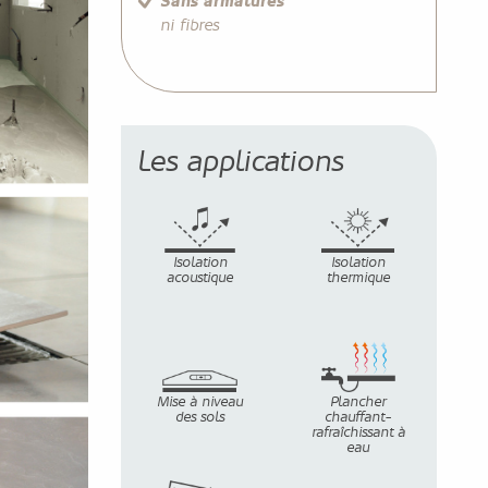
Sans armatures
ni fibres
Les applications
Isolation
Isolation
acoustique
thermique
Mise à niveau
Plancher
des sols
chauffant-
rafraîchissant à
eau