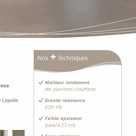
+
Nos
Techniques
Meilleur rendement
lence
des planchers chauffants
e Liquide
Grande résistance
(C20 F4)
Faible épaisseur
(jusqu'à 2,5 cm)