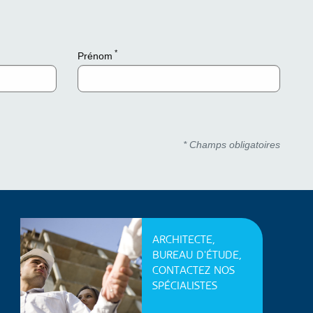
*
Prénom
* Champs obligatoires
ARCHITECTE,
BUREAU D'ÉTUDE,
CONTACTEZ NOS
SPÉCIALISTES